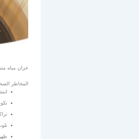
خزان مياه متس
المخاطر الصحي
انتش
تكون
تراك
تلوث
ظهور