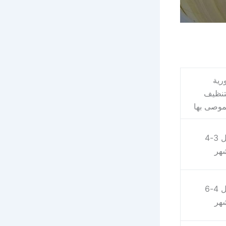
رية
تنظيف
موصى بها
كل 3-4
هر
كل 4-6
هر