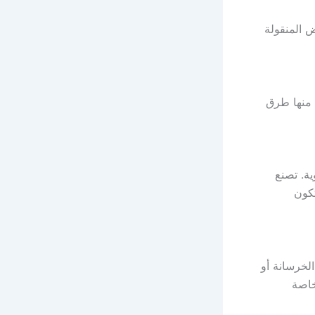
 المنقولة
 منها طرق
ة. تصنع
تكون
لخرسانة أو
خاصة