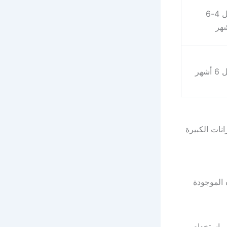
كل 4-6
هر
 أشهر
نات الكبيرة
 الموجودة
 باستخدام